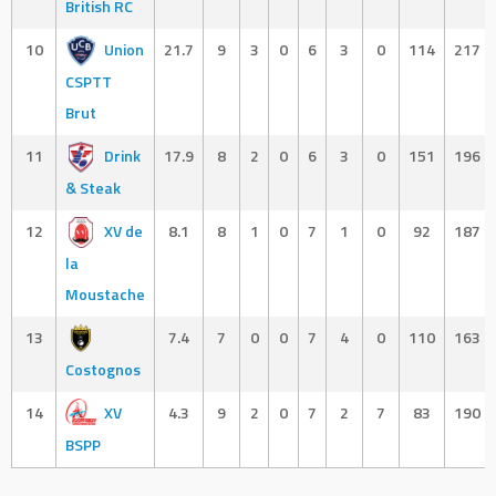
British RC
10
Union
21.7
9
3
0
6
3
0
114
217
CSPTT
Brut
11
Drink
17.9
8
2
0
6
3
0
151
196
& Steak
12
XV de
8.1
8
1
0
7
1
0
92
187
la
Moustache
13
7.4
7
0
0
7
4
0
110
163
Costognos
14
XV
4.3
9
2
0
7
2
7
83
190
BSPP