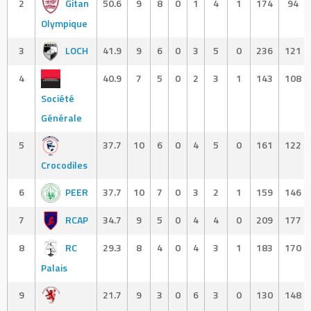
2
Gitan
50.6
9
8
0
1
4
1
174
94
Olympique
3
LOCH
41.9
9
6
0
3
5
0
236
121
4
40.9
7
5
0
2
3
1
143
108
Société
Générale
5
37.7
10
6
0
4
5
0
161
122
Crocodiles
6
PEER
37.7
10
7
0
3
2
1
159
146
7
RCAP
34.7
9
5
0
4
4
0
209
177
8
RC
29.3
8
4
0
4
3
1
183
170
Palais
9
21.7
9
3
0
6
3
0
130
148