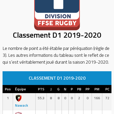
Classement D1 2019-2020
Le nombre de point a été établie par péréquation (règle de
3). Les autres informations du tableau sont le reflet de ce
qui s’est véritablement joué durant la saison 2019-2020.
CLASSEMENT D1 2019-2020
Pos
Équipe
PTS
J
G
N
P
PB
PP
PM
PC
1
55.3
8
8
0
0
2
0
166
72
Nawack