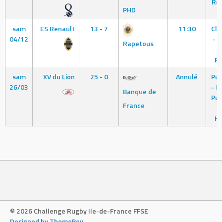
Re
PHD
sam
ES Renault
13 - 7
11:30
Cl
04/12
- 
Rapetous
d
Pl
sam
XV du Lion
25 - 0
Annulé
Pu
26/03
– I
Banque de
Pu
France
S
H
© 2026 Challenge Rugby Ile-de-France FFSE
Designed by ThemeBoy