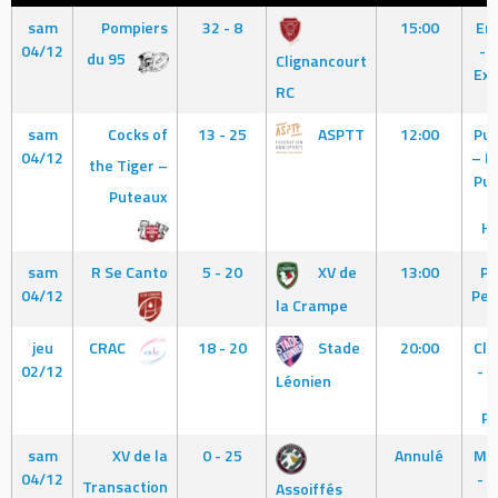
sam
Pompiers
32 - 8
15:00
Er
04/12
- 
du 95
Clignancourt
Ex
RC
sam
Cocks of
13 - 25
ASPTT
12:00
Pu
04/12
– I
the Tiger –
Pu
Puteaux
S
H
sam
R Se Canto
5 - 20
XV de
13:00
Pa
04/12
Per
la Crampe
jeu
CRAC
18 - 20
Stade
20:00
Cl
02/12
- 
Léonien
d
Pl
sam
XV de la
0 - 25
Annulé
Me
04/12
- 
Transaction
Assoiffés