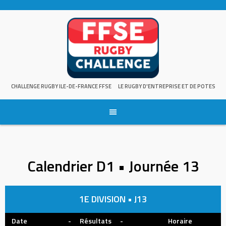
Skip
to
content
CHALLENGE RUGBY ILE-DE-FRANCE FFSE
LE RUGBY D'ENTREPRISE ET DE POTES
Calendrier D1 • Journée 13
1E DIVISION • J13
Date
-
Résultats
-
Horaire
L