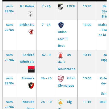
sam
RC Palais
7 - 24
LOCH
10:30
Bag
23/04
Stad
Briq
sam
British RC
7 - 34
13:00
Maison
23/04
- Stade
Union
de la
CSPTT
Brut
sam
Société
42 - 9
XV
10:15
Aut
23/04
Hipp
Générale
de la
Moustache
sam
Nawack
34 - 26
Gitan
10:00
Puteau
23/04
de-P
Olympique
N
Synt
sam
Noeuds
24 - 19
Big
11:15
Boulo
23/04
G
Paps
de