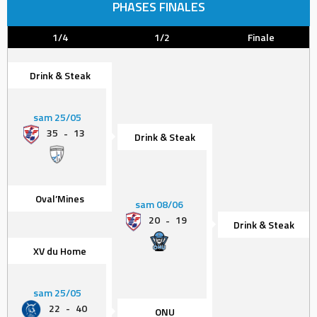
PHASES FINALES
1/4
1/2
Finale
Drink & Steak
sam 25/05
35
-
13
Drink & Steak
Oval’Mines
sam 08/06
20
-
19
Drink & Steak
XV du Home
sam 25/05
22
-
40
ONU