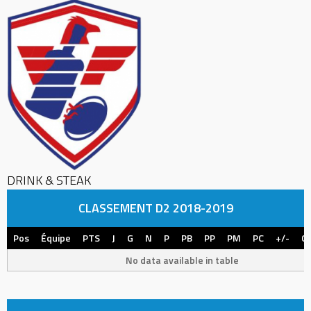
DRINK & STEAK
CLASSEMENT D2 2018-2019
Pos
Équipe
PTS
J
G
N
P
PB
PP
PM
PC
+/-
CJ
No data available in table