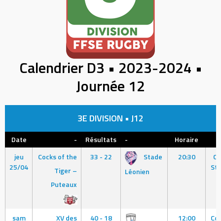
Calendrier D3 • 2023-2024 •
Journée 12
3E DIVISION • J12
Date
-
Résultats
-
Horaire
jeu
Cocks of the
33 - 22
Stade
20:30
Cl
25/04
Sta
Tiger –
Léonien
Puteaux
sam
XV des
40 - 18
12:00
Co