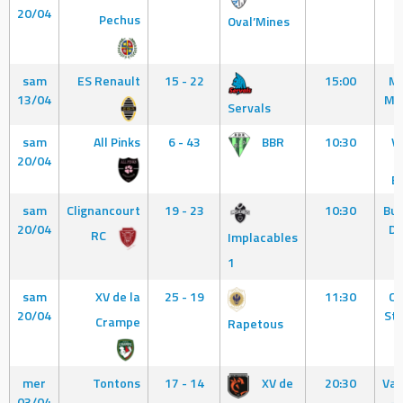
20/04
Y
Pechus
Oval’Mines
M
sam
ES Renault
15 - 22
15:00
Me
13/04
Ma
Servals
sam
All Pinks
6 - 43
BBR
10:30
Vi
20/04
B
sam
Clignancourt
19 - 23
10:30
Buc
20/04
Du
RC
Implacables
1
sam
XV de la
25 - 19
11:30
Cl
20/04
Sta
Crampe
Rapetous
mer
Tontons
17 - 14
XV de
20:30
Vau
03/04
- 