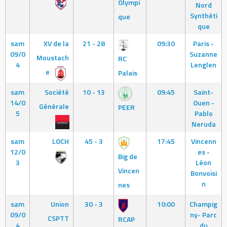
Olympi
Nord
Synthéti
que
que
sam
XV de la
21 - 28
09:30
Paris -
09/0
Suzanne
Moustach
RC
4
Lenglen
e
Palais
sam
Société
10 - 13
09:45
Saint-
14/0
Ouen -
Générale
PEER
5
Pablo
Neruda
sam
LOCH
45 - 3
17:45
Vincenn
12/0
es -
Big de
3
Léon
Vincen
Bonvoisi
n
nes
sam
Union
30 - 3
10:00
Champig
09/0
ny- Parc
CSPTT
RCAP
4
du