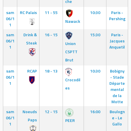
che
sam
RC Palais
11 - 55
10:30
Paris -
06/1
Pershing
Nawack
1
sam
Drink &
16 - 15
15:30
Paris -
06/1
Jacques
Steak
Union
1
Anquetil
CSPTT
Brut
sam
RCAP
18 - 13
10:30
Bobigny
06/1
- Stade
Crocodil
1
Départe
es
mental
de la
Motte
sam
Noeuds
12 - 15
16:00
Boulogn
06/1
e - Le
Paps
PEER
1
Gallo