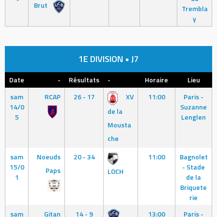
Brut
Trembla
y
1E DIVISION • J7
Date
-
Résultats
-
Horaire
Lieu
sam
RCAP
26 - 17
XV
11:00
Paris -
14/0
Suzanne
de la
5
Lenglen
Mousta
che
sam
Noeuds
20 - 34
11:00
Bagnolet
15/0
- Stade
Paps
LOCH
1
de la
Briquete
rie
sam
Gitan
14 - 9
13:00
Paris -