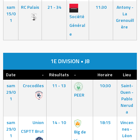
sam
RC Palais
21 - 34
11:30
Antony -
15/0
La
Société
1
Grenouill
Général
ère
e
1E DIVISION • J8
Date
-
Résultats
-
Horaire
Lieu
sam
Crocodiles
11 - 13
10:30
Saint-
29/0
Ouen -
PEER
1
Pablo
Nerud
a
sam
Union
14 - 10
18:15
Vincen
29/0
nes -
CSPTT Brut
Big de
1
Léon