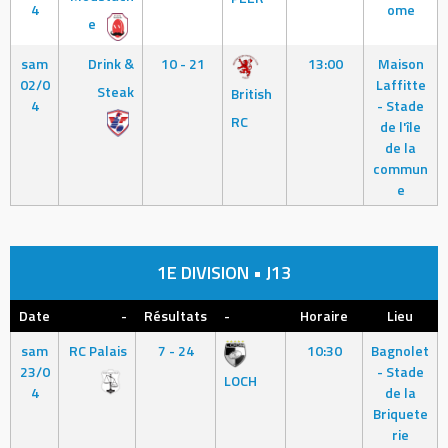
4
ome
e
sam
Drink &
10 - 21
13:00
Maison
02/0
Laffitte
Steak
British
4
- Stade
RC
de l'île
de la
commun
e
1E DIVISION • J13
Date
-
Résultats
-
Horaire
Lieu
sam
RC Palais
7 - 24
10:30
Bagnolet
23/0
- Stade
LOCH
4
de la
Briquete
rie