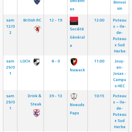
Vincenn
Bonvoi
sin
es
sam
British RC
12 - 19
12:00
Puteau
12/0
x – Ile-
Société
2
de-
Général
Puteau
x Sud
e
Herbe
sam
LOCH
8 - 0
11:00
Jouy-
29/0
en-
Nawack
1
Josas -
Campu
s HEC
sam
Drink &
39 - 13
10:15
Puteau
29/0
x – Ile-
Steak
Noeuds
1
de-
Paps
Puteau
x Sud
Herbe