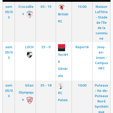
sam
Crocodile
30 - 15
13:00
Maison
05/0
Laffitte
s
British
3
- Stade
RC
de l'île
de la
commu
ne
sam
LOCH
25 - 0
Reporté
Jouy-
05/0
en-
Sociét
3
Josas -
é
Campus
HEC
Génér
ale
sam
Gitan
35 - 18
10:00
Puteaux
05/0
- Ile-de-
Olympiqu
RC
3
Puteaux
e
Palais
Nord
Synthéti
que