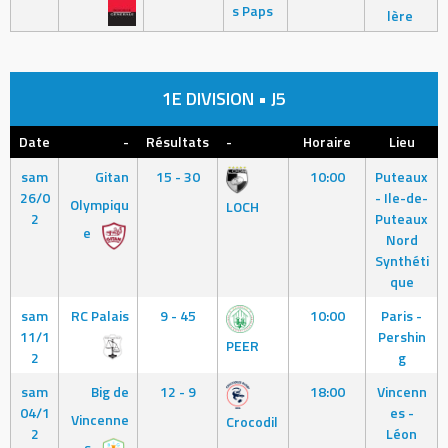
s Paps
lère
1E DIVISION • J5
Date
-
Résultats
-
Horaire
Lieu
sam
Gitan
15 - 30
10:00
Puteaux
26/0
- Ile-de-
Olympiqu
LOCH
2
Puteaux
e
Nord
Synthéti
que
sam
RC Palais
9 - 45
10:00
Paris -
11/1
Pershin
PEER
2
g
sam
Big de
12 - 9
18:00
Vincenn
04/1
es -
Vincenne
Crocodil
2
Léon
s