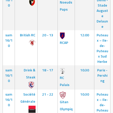
Noeuds
0
Stade
Paps
August
e
Delaun
e
sam
British RC
20 - 13
12:00
Puteau
16/1
x – Ile-
RCAP
0
de-
Puteau
x Sud
Herbe
sam
Drink &
18 - 17
10:30
Paris -
16/1
Pershi
Steak
RC
0
ng
Palais
sam
Société
21 - 22
10:30
Puteau
16/1
x – Ile-
Générale
Gitan
0
de-
Olympiq
Puteau