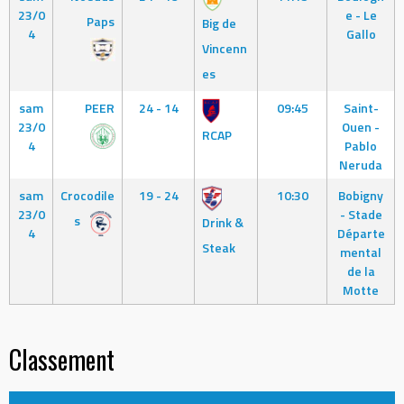
23/0
e - Le
Paps
Big de
4
Gallo
Vincenn
es
sam
PEER
24 - 14
09:45
Saint-
23/0
Ouen -
RCAP
4
Pablo
Neruda
sam
Crocodile
19 - 24
10:30
Bobigny
23/0
- Stade
s
Drink &
4
Départe
Steak
mental
de la
Motte
Classement