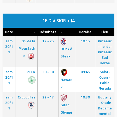
1E DIVISION • J4
Date
-
Résultats
-
Horaire
Lieu
sam
XV de la
17 - 25
10:15
Puteaux
20/1
– Ile-de-
Moustach
Drink &
1
Puteaux
e
Steak
Sud
Herbe
sam
PEER
28 - 10
09:45
Saint-
20/1
Ouen -
Nawac
1
Pablo
k
Neruda
sam
Crocodiles
22 - 17
10:30
Bobigny
20/1
- Stade
Gitan
1
Départe
Olympi
mental