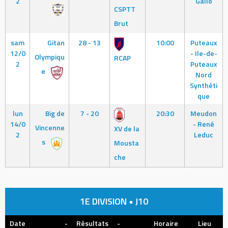
2
Gallo
CSPTT
Brut
sam
Gitan
28 - 13
10:00
Puteaux
12/0
- Ile-de-
Olympiqu
RCAP
2
Puteaux
e
Nord
Synthéti
que
lun
Big de
7 - 20
20:30
Meudon
14/0
- René
Vincenne
XV de la
2
Leduc
s
Mousta
che
1E DIVISION • J10
Date
-
Résultats
-
Horaire
Lieu