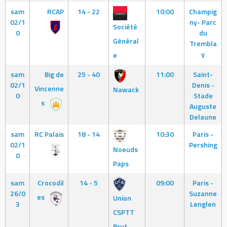
sam
RCAP
14 - 22
10:00
Champig
02/1
ny- Parc
Société
0
du
Général
Trembla
y
e
sam
Big de
25 - 40
11:00
Saint-
02/1
Denis -
Vincenne
Nawack
0
Stade
s
Auguste
Delaune
sam
RC Palais
18 - 14
10:30
Paris -
02/1
Pershing
Noeuds
0
Paps
sam
Crocodil
14 - 5
09:00
Paris -
26/0
Suzanne
es
Union
3
Lenglen
CSPTT
Brut