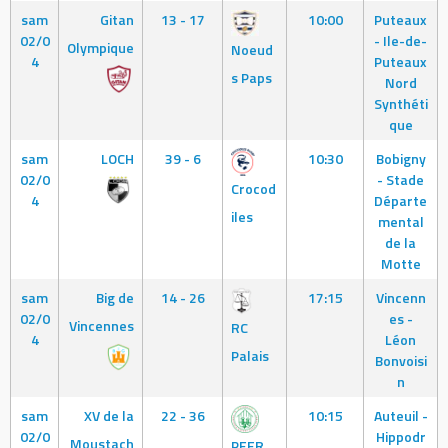
sam
Gitan
13 - 17
10:00
Puteaux
02/0
- Ile-de-
Olympique
Noeud
4
Puteaux
s Paps
Nord
Synthéti
que
sam
LOCH
39 - 6
10:30
Bobigny
02/0
- Stade
Crocod
4
Départe
iles
mental
de la
Motte
sam
Big de
14 - 26
17:15
Vincenn
02/0
es -
Vincennes
RC
4
Léon
Palais
Bonvoisi
n
sam
XV de la
22 - 36
10:15
Auteuil -
02/0
Hippodr
Moustach
PEER