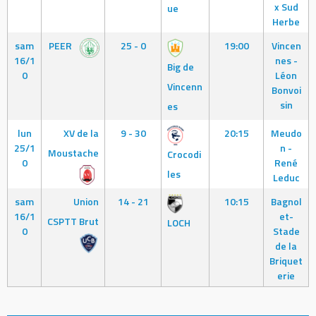
x Sud
ue
Herbe
sam
PEER
25 - 0
19:00
Vincen
16/1
nes -
Big de
0
Léon
Vincenn
Bonvoi
sin
es
lun
XV de la
9 - 30
20:15
Meudo
25/1
n -
Moustache
Crocodi
0
René
les
Leduc
sam
Union
14 - 21
10:15
Bagnol
16/1
et-
CSPTT Brut
LOCH
0
Stade
de la
Briquet
erie