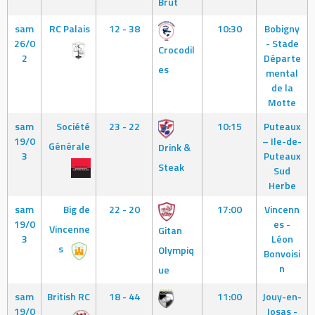
Brut
sam
RC Palais
12 - 38
10:30
Bobigny
26/0
- Stade
Crocodil
2
Départe
es
mental
de la
Motte
sam
Société
23 - 22
10:15
Puteaux
19/0
– Ile-de-
Générale
Drink &
3
Puteaux
Steak
Sud
Herbe
sam
Big de
22 - 20
17:00
Vincenn
19/0
es -
Vincenne
Gitan
3
Léon
s
Olympiq
Bonvoisi
n
ue
sam
British RC
18 - 44
11:00
Jouy-en-
19/0
Josas -