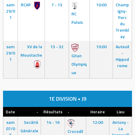
sam
RCAP
7 - 13
10:00
Champ
29/0
igny-
RC
1
Parc
Palais
du
Trembl
ay
sam
XV de la
13 - 32
10:00
Auteuil
29/0
-
Moustache
Gitan
1
Hippod
Olympiq
rome
ue
1E DIVISION • J9
Date
-
Résultats
-
Horaire
Lieu
sam
Société
14 - 16
12:00
Antony -
07/0
La
Générale
Crocodil
5
Grenouill