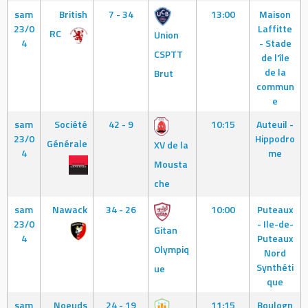
sam
British
7 - 34
13:00
Maison
23/0
Laffitte
RC
Union
4
- Stade
CSPTT
de l'île
de la
Brut
commun
e
sam
Société
42 - 9
10:15
Auteuil -
23/0
Hippodro
Générale
XV de la
4
me
Mousta
che
sam
Nawack
34 - 26
10:00
Puteaux
23/0
- Ile-de-
Gitan
4
Puteaux
Olympiq
Nord
Synthéti
ue
que
sam
Noeuds
24 - 19
11:15
Boulogn