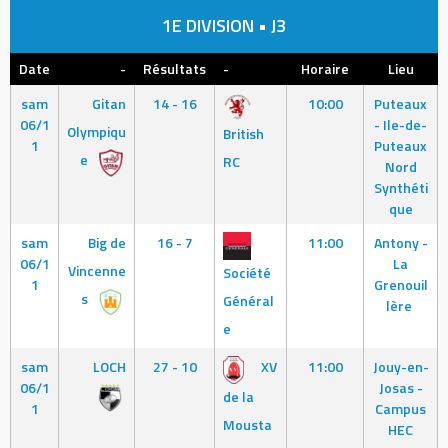
1E DIVISION • J3
Date
-
Résultats
-
Horaire
Lieu
sam
Gitan
14 - 16
10:00
Puteaux
06/1
- Ile-de-
Olympiqu
British
1
Puteaux
e
RC
Nord
Synthéti
que
sam
Big de
16 - 7
11:00
Antony -
06/1
La
Vincenne
Société
1
Grenouil
s
Général
lère
e
sam
LOCH
27 - 10
XV
11:00
Jouy-en-
06/1
Josas -
de la
1
Campus
Mousta
HEC