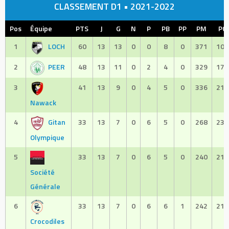
CLASSEMENT D1 • 2021-2022
Pos
Équipe
PTS
J
G
N
P
PB
PP
PM
PC
1
LOCH
60
13
13
0
0
8
0
371
108
2
PEER
48
13
11
0
2
4
0
329
170
3
41
13
9
0
4
5
0
336
219
Nawack
4
Gitan
33
13
7
0
6
5
0
268
235
Olympique
5
33
13
7
0
6
5
0
240
215
Société
Générale
6
33
13
7
0
6
6
1
242
219
Crocodiles