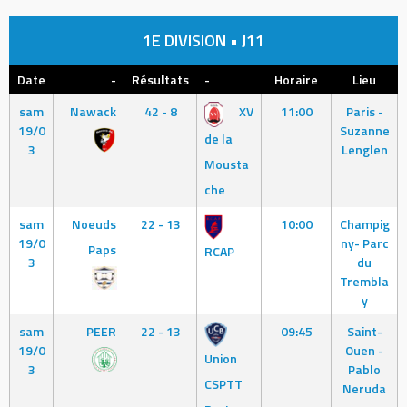
1E DIVISION • J11
Date
-
Résultats
-
Horaire
Lieu
sam
Nawack
42 - 8
XV
11:00
Paris -
19/0
Suzanne
de la
3
Lenglen
Mousta
che
sam
Noeuds
22 - 13
10:00
Champig
19/0
ny- Parc
Paps
RCAP
3
du
Trembla
y
sam
PEER
22 - 13
09:45
Saint-
19/0
Ouen -
Union
3
Pablo
CSPTT
Neruda