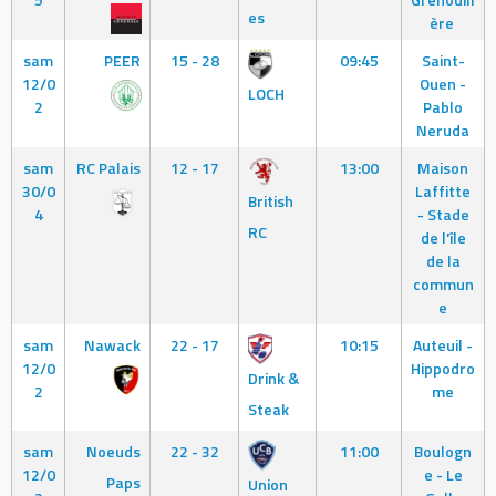
es
ère
sam
PEER
15 - 28
09:45
Saint-
12/0
Ouen -
LOCH
2
Pablo
Neruda
sam
RC Palais
12 - 17
13:00
Maison
30/0
Laffitte
British
4
- Stade
RC
de l'île
de la
commun
e
sam
Nawack
22 - 17
10:15
Auteuil -
12/0
Hippodro
Drink &
2
me
Steak
sam
Noeuds
22 - 32
11:00
Boulogn
12/0
e - Le
Paps
Union