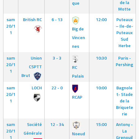
de la
que
Motte
sam
British RC
6 - 13
12:00
Puteaux
20/1
– Ile-de-
Big de
1
Puteaux
Vincen
Sud
Herbe
nes
sam
Union
3 - 3
10:30
Paris -
20/1
Pershing
CSPTT
RC
1
Brut
Palais
sam
LOCH
22 - 0
10:00
Bagnole
20/1
t- Stade
RCAP
1
de la
Briquete
rie
sam
Société
12 - 34
15:00
Antony -
20/1
La
Générale
Noeud
1
Grenouil