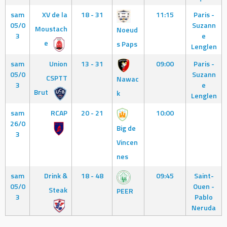
sam
XV de la
18 - 31
11:15
Paris -
05/0
Suzann
Moustach
Noeud
3
e
e
s Paps
Lenglen
sam
Union
13 - 31
09:00
Paris -
05/0
Suzann
CSPTT
Nawac
3
e
Brut
k
Lenglen
sam
RCAP
20 - 21
10:00
26/0
Big de
3
Vincen
nes
sam
Drink &
18 - 48
09:45
Saint-
05/0
Ouen -
Steak
PEER
3
Pablo
Neruda