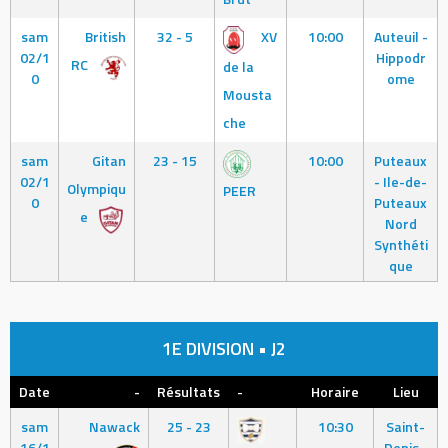
sam
British
32 - 5
XV
10:00
Auteuil -
02/1
Hippodr
RC
de la
0
ome
Mousta
che
sam
Gitan
23 - 15
10:00
Puteaux
02/1
- Ile-de-
Olympiqu
PEER
0
Puteaux
e
Nord
Synthéti
que
1E DIVISION • J2
Date
-
Résultats
-
Horaire
Lieu
sam
Nawack
25 - 23
10:30
Saint-
16/1
Denis -