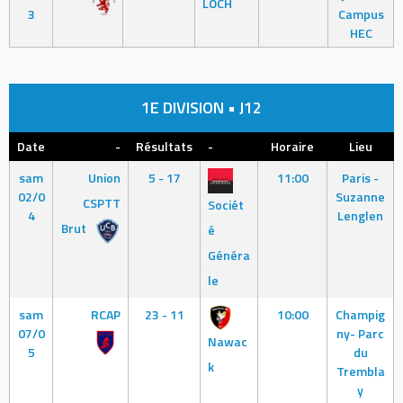
LOCH
3
Campus
HEC
1E DIVISION • J12
Date
-
Résultats
-
Horaire
Lieu
sam
Union
5 - 17
11:00
Paris -
02/0
Suzanne
CSPTT
Sociét
4
Lenglen
Brut
é
Généra
le
sam
RCAP
23 - 11
10:00
Champig
07/0
ny- Parc
Nawac
5
du
k
Trembla
y