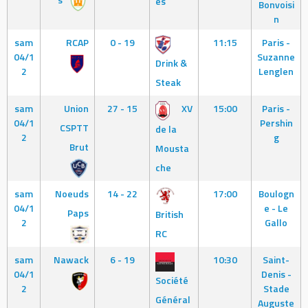
es
Bonvoisi
n
sam
RCAP
0 - 19
11:15
Paris -
04/1
Suzanne
Drink &
2
Lenglen
Steak
sam
Union
27 - 15
XV
15:00
Paris -
04/1
Pershin
CSPTT
de la
2
g
Brut
Mousta
che
sam
Noeuds
14 - 22
17:00
Boulogn
04/1
e - Le
Paps
British
2
Gallo
RC
sam
Nawack
6 - 19
10:30
Saint-
04/1
Denis -
Société
2
Stade
Général
Auguste