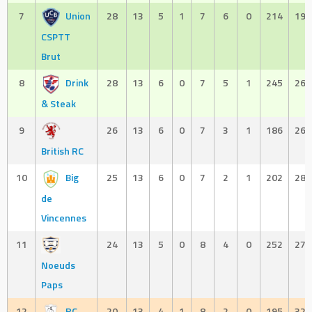
7
Union
28
13
5
1
7
6
0
214
195
CSPTT
Brut
8
Drink
28
13
6
0
7
5
1
245
268
& Steak
9
26
13
6
0
7
3
1
186
263
British RC
10
Big
25
13
6
0
7
2
1
202
288
de
Vincennes
11
24
13
5
0
8
4
0
252
276
Noeuds
Paps
12
RC
20
13
4
1
8
2
0
195
325