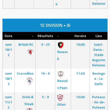
Delaune
e
1E DIVISION • J6
Date
-
Résultats
-
Horaire
Lieu
sam
British RC
0 - 25
10:00
Saint-
18/1
Denis -
Nawac
2
Stade
k
Auguste
Delaune
sam
Crocodiles
16 - 6
11:30
Boulogn
18/1
e - Le
Noeud
2
Gallo
s Paps
sam
Drink &
5 - 9
10:00
Puteaux
11/1
- Ile-de-
Steak
Gitan
2
Puteaux