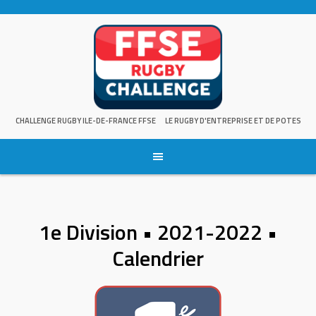
Skip
to
content
CHALLENGE RUGBY ILE-DE-FRANCE FFSE
LE RUGBY D'ENTREPRISE ET DE POTES
1e Division • 2021-2022 •
Calendrier