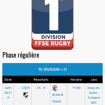
Phase régulière
1E DIVISION • J1
Date
-
Résultats
-
Horaire
Lieu
sam
LOCH
24 - 0
11:00
Jouy-en-
02/1
Josas -
Drink &
0
Campus
Steak
HEC