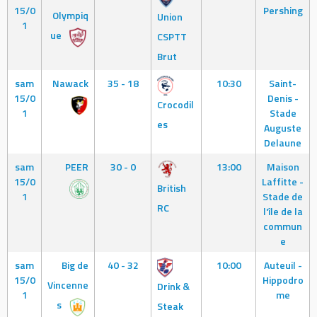
15/0
Pershing
Olympiq
Union
1
ue
CSPTT
Brut
sam
Nawack
35 - 18
10:30
Saint-
15/0
Denis -
Crocodil
1
Stade
es
Auguste
Delaune
sam
PEER
30 - 0
13:00
Maison
15/0
Laffitte -
British
1
Stade de
RC
l'île de la
commun
e
sam
Big de
40 - 32
10:00
Auteuil -
15/0
Hippodro
Vincenne
Drink &
1
me
s
Steak