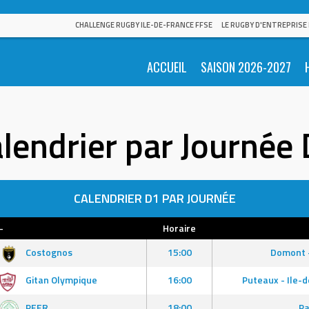
CHALLENGE RUGBY ILE-DE-FRANCE FFSE
LE RUGBY D'ENTREPRISE
ACCUEIL
SAISON 2026-2027
lendrier par Journée
CALENDRIER D1 PAR JOURNÉE
-
Horaire
Costognos
15:00
Domont -
Gitan Olympique
16:00
Puteaux - Ile-
PEER
18:00
Pa