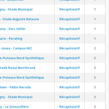
ny - Stade Municipal
Récapitulatif
1
 - Stade Auguste Delaune
Récapitulatif
1
ony - Parc Heller
Récapitulatif
1
aris - Pershing
Récapitulatif
1
-Josas - Campus HEC
Récapitulatif
2
de-Puteaux Nord Synthétique
Récapitulatif
2
 Stade Raoul Montbrand
Récapitulatif
2
de-Puteaux Nord Synthétique
Récapitulatif
2
Ouen - Pablo Neruda
Récapitulatif
2
ny - Stade Municipal
Récapitulatif
2
y - La Grenouillère
Récapitulatif
2