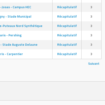
-Josas - Campus HEC
Récapitulatif
3
ny - Stade Municipal
Récapitulatif
3
de-Puteaux Nord Synthétique
Récapitulatif
3
aris - Pershing
Récapitulatif
3
 - Stade Auguste Delaune
Récapitulatif
3
ris - Carpentier
Récapitulatif
3
Suivant