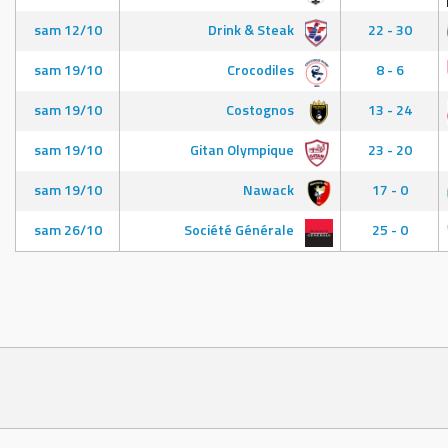
sam 12/10
Drink & Steak
22 - 30
sam 19/10
Crocodiles
8 - 6
sam 19/10
Costognos
13 - 24
sam 19/10
Gitan Olympique
23 - 20
sam 19/10
Nawack
17 - 0
sam 26/10
Société Générale
25 - 0