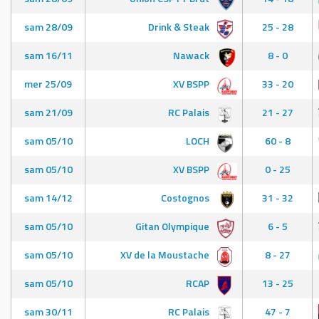
sam 28/09
Drink & Steak
25 - 28
sam 16/11
Nawack
8 - 0
mer 25/09
XV BSPP
33 - 20
sam 21/09
RC Palais
21 - 27
sam 05/10
LOCH
60 - 8
sam 05/10
XV BSPP
0 - 25
sam 14/12
Costognos
31 - 32
sam 05/10
Gitan Olympique
6 - 5
sam 05/10
XV de la Moustache
8 - 27
sam 05/10
RCAP
13 - 25
sam 30/11
RC Palais
47 - 7