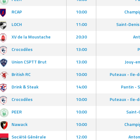
RCAP
10:00
Champig
LOCH
11:00
Saint-Denis
XV de la Moustache
20:30
Ant
Crocodiles
13:00
P
Union CSPTT Brut
13:00
Jouy-en
British RC
10:00
Puteaux - Ile-
Drink & Steak
14:00
Pantin -
Crocodiles
10:00
Puteaux - Ile-
PEER
10:00
Saint-
Nawack
10:00
Champig
Société Générale
12:00
Anton