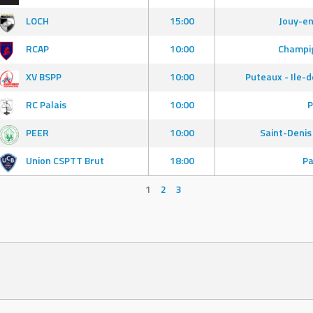
LOCH
15:00
Jouy-en
RCAP
10:00
Champig
XV BSPP
10:00
Puteaux - Ile-
RC Palais
10:00
P
PEER
10:00
Saint-Denis
Union CSPTT Brut
18:00
Pa
1
2
3