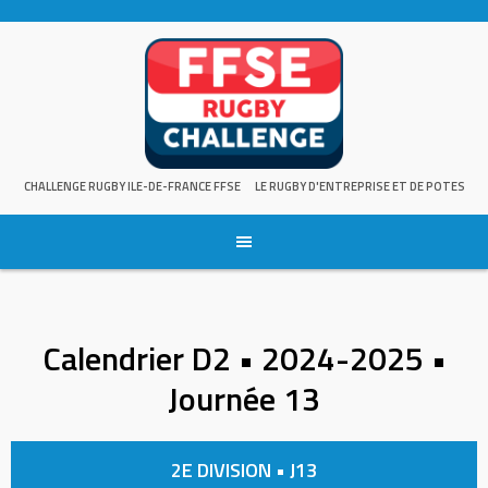
Skip
to
content
CHALLENGE RUGBY ILE-DE-FRANCE FFSE
LE RUGBY D'ENTREPRISE ET DE POTES
Calendrier D2 • 2024-2025 •
Journée 13
2E DIVISION • J13