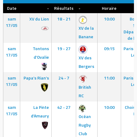
Date
-
Résultats
-
Horaire
L
sam
XV du Lion
18 - 21
10:00
Bob
17/05
S
XV de la
Dépar
Banane
de l
sam
Tontons
19 - 27
09:15
Paris 
17/05
Le
d’Ovalie
XV des
Bergers
sam
Papa’s Rian’s
24 - 7
11:00
Paris 
17/05
Le
British
RC
sam
La Pinte
42 - 27
10:00
Choisy
17/05
N
d’Amaury
Océan
Rugby
Club