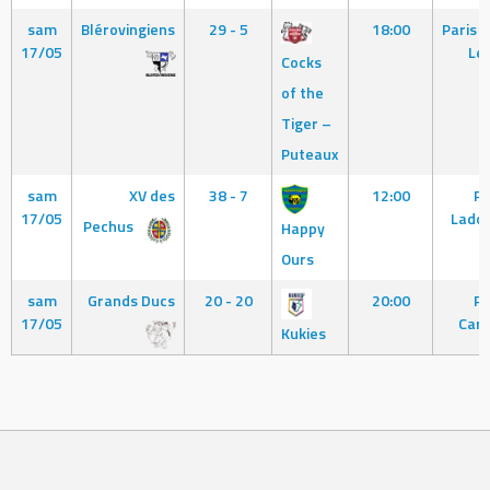
sam
Blérovingiens
29 - 5
18:00
Paris 
17/05
Le
Cocks
of the
Tiger –
Puteaux
sam
XV des
38 - 7
12:00
Pa
17/05
Lado
Pechus
Happy
Ours
sam
Grands Ducs
20 - 20
20:00
Pa
17/05
Carp
Kukies