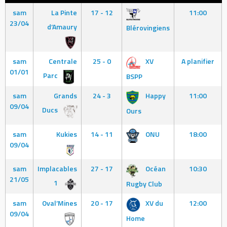
sam
La Pinte
17 - 12
11:00
23/04
d’Amaury
Blérovingiens
sam
Centrale
25 - 0
XV
A planifier
01/01
Parc
BSPP
sam
Grands
24 - 3
Happy
11:00
09/04
Ducs
Ours
sam
Kukies
14 - 11
ONU
18:00
09/04
sam
Implacables
27 - 17
Océan
10:30
21/05
1
Rugby Club
sam
Oval’Mines
20 - 17
XV du
12:00
09/04
Home