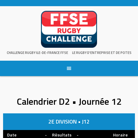
Skip
to
content
CHALLENGE RUGBY ILE-DE-FRANCE FFSE
LE RUGBY D'ENTREPRISE ET DE POTES
Calendrier D2 • Journée 12
2E DIVISION • J12
Date
-
Résultats
-
Horaire