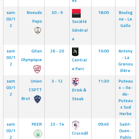
es
sam
Noeuds
30 - 9
18:00
Boulog
03/1
ne - Le
Paps
Société
2
Gallo
Général
e
sam
Gitan
26 - 20
10:00
Antony
03/1
- La
Olympique
Central
2
Grenou
e Parc
illère
sam
Union
3 - 12
11:30
Puteau
03/1
x – Ile-
CSPTT
Drink &
2
de-
Brut
Steak
Puteau
x Sud
Herbe
sam
PEER
23 - 14
09:45
Saint-
03/1
Ouen -
Crocodil
2
Pablo