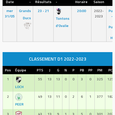
Date
-
Résultats
-
Horaire
Saison
L
mer
Grands
23 - 21
20:00
2022-
Put
31/05
2023
– 
Ducs
Tontons
d
d’Ovalie
Put
S
He
CLASSEMENT D1 2022-2023
Pos
Équipe
PTS
J
G
N
P
PB
PP
PM
PC
1
55
13
13
0
0
3
0
325
125
LOCH
2
49
13
11
0
2
6
1
377
182
PEER
3
43
13
9
1
3
5
0
301
207