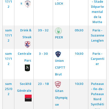
17/1
- Stade
s
LOCH
2
Départe
mental
de la
Motte
sam
Drink &
39 - 32
09:30
Paris -
17/1
Suzanne
Steak
PEER
2
Lenglen
sam
Centrale
3 - 30
10:30
Paris -
17/1
Carpenti
Parc
Union
2
er
CSPTT
Brut
sam
Société
23 - 18
10:30
Puteaux
25/0
- Ile-de-
Générale
Gitan
2
Puteaux
Olympiq
Nord
Synthéti
ue