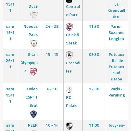
19/1
La
Ducs
Central
1
Grenouill
e Parc
ère
sam
Noeuds
24 - 28
11:30
Paris -
19/1
Suzanne
Paps
Drink &
1
Lenglen
Steak
sam
Gitan
15 - 15
09:30
Puteaux
26/1
– Ile-de-
Olympiqu
Crocodi
1
Puteaux
e
les
Sud
Herbe
sam
Union
6 - 10
12:30
Paris -
19/1
Pershing
CSPTT
RC
1
Brut
Palais
sam
PEER
10 - 14
11:00
Jouy-en-