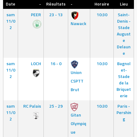
Date
-
Résultats
-
Horaire
Lieu
sam
PEER
23 - 13
10:30
Saint-
11/0
Denis -
Nawack
2
Stade
August
e
Delaun
e
sam
LOCH
16 - 0
10:30
Bagnol
11/0
et-
Union
2
Stade
CSPTT
de la
Briquet
Brut
erie
sam
RC Palais
25 - 29
10:30
Paris -
11/0
Pershin
Gitan
2
g
Olympiq
ue