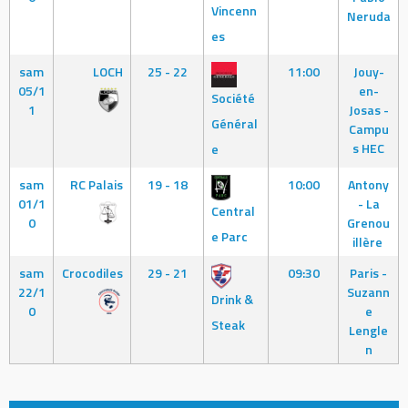
Vincenn
Neruda
es
sam
LOCH
25 - 22
11:00
Jouy-
05/1
en-
Société
1
Josas -
Général
Campu
s HEC
e
sam
RC Palais
19 - 18
10:00
Antony
01/1
- La
Central
0
Grenou
e Parc
illère
sam
Crocodiles
29 - 21
09:30
Paris -
22/1
Suzann
Drink &
0
e
Steak
Lengle
n