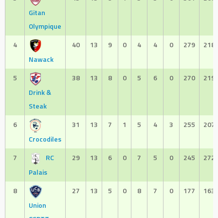
Gitan
Olympique
4
40
13
9
0
4
4
0
279
218
Nawack
5
38
13
8
0
5
6
0
270
219
Drink &
Steak
6
31
13
7
1
5
4
3
255
207
Crocodiles
7
RC
29
13
6
0
7
5
0
245
272
Palais
8
27
13
5
0
8
7
0
177
163
Union