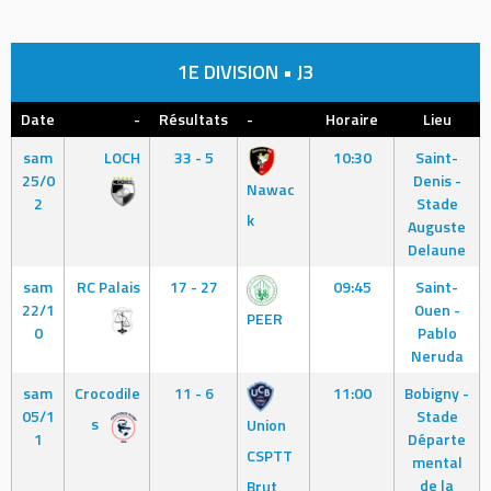
1E DIVISION • J3
Date
-
Résultats
-
Horaire
Lieu
sam
LOCH
33 - 5
10:30
Saint-
25/0
Denis -
Nawac
2
Stade
k
Auguste
Delaune
sam
RC Palais
17 - 27
09:45
Saint-
22/1
Ouen -
PEER
0
Pablo
Neruda
sam
Crocodile
11 - 6
11:00
Bobigny -
05/1
Stade
s
Union
1
Départe
CSPTT
mental
de la
Brut