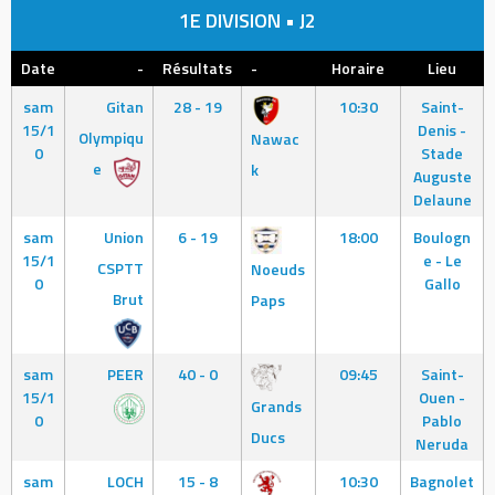
1E DIVISION • J2
Date
-
Résultats
-
Horaire
Lieu
sam
Gitan
28 - 19
10:30
Saint-
15/1
Denis -
Olympiqu
Nawac
0
Stade
e
k
Auguste
Delaune
sam
Union
6 - 19
18:00
Boulogn
15/1
e - Le
CSPTT
Noeuds
0
Gallo
Brut
Paps
sam
PEER
40 - 0
09:45
Saint-
15/1
Ouen -
Grands
0
Pablo
Ducs
Neruda
sam
LOCH
15 - 8
10:30
Bagnolet