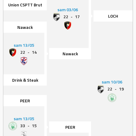
Union CSPTT Brut
sam 03/06
LOCH
22
-
17
Nawack
sam 13/05
22
-
14
Nawack
Drink & Steak
sam 10/06
22
-
19
PEER
sam 13/05
33
-
15
PEER