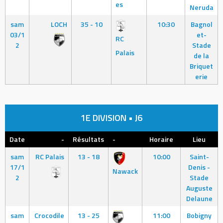
es
Neruda
sam
LOCH
35 - 10
10:30
Bagnol
03/1
et-
RC
2
Stade
Palais
de la
Briquet
erie
1E DIVISION • J6
Date
-
Résultats
-
Horaire
Lieu
sam
RC Palais
13 - 18
10:00
Saint-
17/1
Denis -
Nawack
2
Stade
Auguste
Delaune
sam
Crocodile
13 - 25
11:00
Bobigny