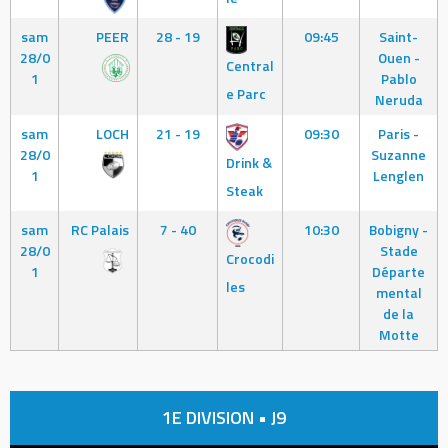
sam
PEER
28 - 19
09:45
Saint-
28/0
Ouen -
Central
1
Pablo
e Parc
Neruda
sam
LOCH
21 - 19
09:30
Paris -
28/0
Suzanne
Drink &
1
Lenglen
Steak
sam
RC Palais
7 - 40
10:30
Bobigny -
28/0
Stade
Crocodi
1
Départe
les
mental
de la
Motte
1E DIVISION • J9