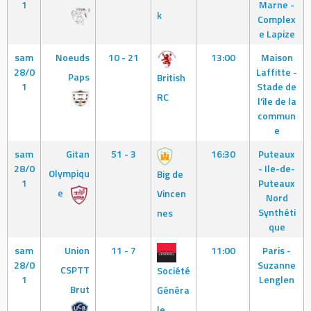
1
Marne -
k
Complex
e Lapize
sam
Noeuds
10 - 21
13:00
Maison
28/0
Laffitte -
Paps
British
1
Stade de
RC
l'île de la
commun
e
sam
Gitan
51 - 3
16:30
Puteaux
28/0
- Ile-de-
Olympiqu
Big de
1
Puteaux
e
Vincen
Nord
Synthéti
nes
que
sam
Union
11 - 7
11:00
Paris -
28/0
Suzanne
CSPTT
Société
1
Lenglen
Brut
Généra
le