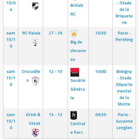
15/0
- Stade
British
4
de la
RC
Briquete
rie
sam
RC Palais
27 - 26
10:30
Paris -
15/1
Pershing
Big de
0
Vincenn
es
sam
Crocodile
12 - 15
10:00
Bobigny
15/1
- Stade
s
Société
0
Départe
Généra
mental
de la
le
Motte
sam
Drink &
13 - 12
09:30
Paris -
15/1
Suzanne
Steak
Central
0
Lenglen
e Parc