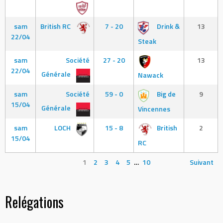
sam
British RC
7 - 20
Drink &
13
22/04
Steak
sam
Société
27 - 20
13
22/04
Générale
Nawack
sam
Société
59 - 0
Big de
9
15/04
Générale
Vincennes
sam
LOCH
15 - 8
British
2
15/04
RC
1
2
3
4
5
…
10
Suivant
Relégations