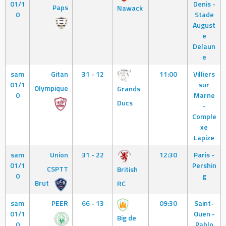
01/1
Denis -
Paps
Nawack
0
Stade
August
e
Delaun
e
sam
Gitan
31 - 12
11:00
Villiers
01/1
sur
Olympique
Grands
0
Marne
Ducs
-
Comple
xe
Lapize
sam
Union
31 - 22
12:30
Paris -
01/1
Pershin
CSPTT
British
0
g
Brut
RC
sam
PEER
66 - 13
09:30
Saint-
01/1
Ouen -
Big de
0
Pablo