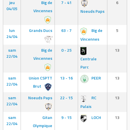
jeu
Big de
7 - 41
6
04/05
Vincennes
Noeuds Paps
lun
Grands Ducs
63 - 7
Big de
5
24/04
Vincennes
sam
Big de
0 - 25
13
22/04
Vincennes
Centrale
Parc
sam
Union CSPTT
13 - 16
PEER
13
22/04
Brut
sam
Noeuds Paps
22 - 15
RC
13
22/04
Palais
sam
Gitan
9 - 15
LOCH
13
22/04
Olympique