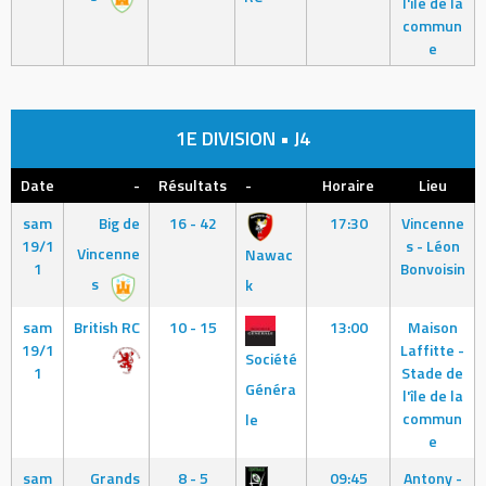
l'île de la
commun
e
1E DIVISION • J4
Date
-
Résultats
-
Horaire
Lieu
sam
Big de
16 - 42
17:30
Vincenne
19/1
s - Léon
Vincenne
Nawac
1
Bonvoisin
s
k
sam
British RC
10 - 15
13:00
Maison
19/1
Laffitte -
Société
1
Stade de
Généra
l'île de la
commun
le
e
sam
Grands
8 - 5
09:45
Antony -