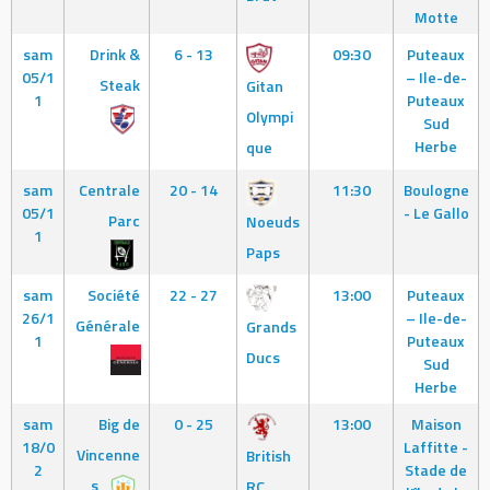
Motte
sam
Drink &
6 - 13
09:30
Puteaux
05/1
– Ile-de-
Steak
Gitan
1
Puteaux
Olympi
Sud
Herbe
que
sam
Centrale
20 - 14
11:30
Boulogne
05/1
- Le Gallo
Parc
Noeuds
1
Paps
sam
Société
22 - 27
13:00
Puteaux
26/1
– Ile-de-
Générale
Grands
1
Puteaux
Ducs
Sud
Herbe
sam
Big de
0 - 25
13:00
Maison
18/0
Laffitte -
Vincenne
British
2
Stade de
s
RC