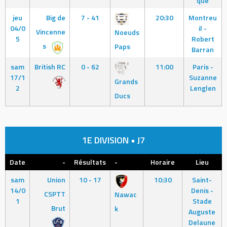
que
jeu
Big de
7 - 41
20:30
Montreu
04/0
il -
Vincenne
Noeuds
5
Robert
s
Paps
Barran
sam
British RC
0 - 62
11:00
Paris -
17/1
Suzanne
Grands
2
Lenglen
Ducs
1E DIVISION • J7
Date
-
Résultats
-
Horaire
Lieu
sam
Union
10 - 17
10:30
Saint-
14/0
Denis -
CSPTT
Nawac
1
Stade
Brut
k
Auguste
Delaune