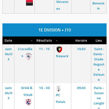
Vincenn
Bonvois
in
es
1E DIVISION • J10
Date
-
Résultats
-
Horaire
Lieu
sam
Crocodile
11 - 15
10:30
Saint-
04/0
Denis -
s
Nawack
3
Stade
August
e
Delaun
e
sam
Drink &
10 - 30
09:30
Paris -
04/0
Suzan
Steak
RC
3
ne
Palais
Lengle
n