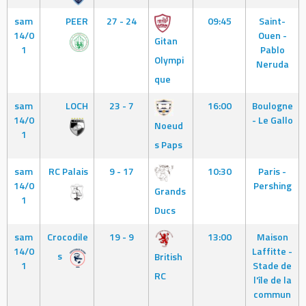
sam
PEER
27 - 24
09:45
Saint-
14/0
Ouen -
Gitan
1
Pablo
Olympi
Neruda
que
sam
LOCH
23 - 7
16:00
Boulogne
14/0
- Le Gallo
Noeud
1
s Paps
sam
RC Palais
9 - 17
10:30
Paris -
14/0
Pershing
Grands
1
Ducs
sam
Crocodile
19 - 9
13:00
Maison
14/0
Laffitte -
s
British
1
Stade de
RC
l'île de la
commun