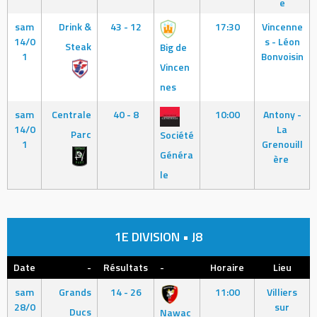
e
sam
Drink &
43 - 12
17:30
Vincenne
14/0
s - Léon
Steak
Big de
1
Bonvoisin
Vincen
nes
sam
Centrale
40 - 8
10:00
Antony -
14/0
La
Parc
Société
1
Grenouill
Généra
ère
le
1E DIVISION • J8
Date
-
Résultats
-
Horaire
Lieu
sam
Grands
14 - 26
11:00
Villiers
28/0
sur
Ducs
Nawac