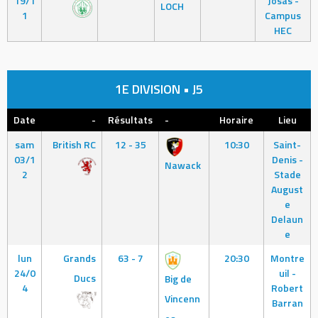
19/1
Josas -
LOCH
1
Campus
HEC
1E DIVISION • J5
Date
-
Résultats
-
Horaire
Lieu
sam
British RC
12 - 35
10:30
Saint-
03/1
Denis -
Nawack
2
Stade
August
e
Delaun
e
lun
Grands
63 - 7
20:30
Montre
24/0
uil -
Ducs
Big de
4
Robert
Vincenn
Barran