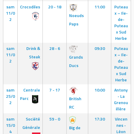
sam
Crocodiles
20 - 18
11:00
Puteau
11/0
x – Ile-
Noeuds
2
de-
Paps
Puteau
x Sud
Herbe
sam
Drink &
28 - 6
09:30
Puteau
11/0
x – Ile-
Steak
Grands
2
de-
Ducs
Puteau
x Sud
Herbe
sam
Centrale
7 - 17
10:00
Antony
25/0
- La
Parc
British
2
Grenou
RC
illère
sam
Société
59 - 0
17:30
Vincen
15/0
nes -
Générale
Big de
4
Léon