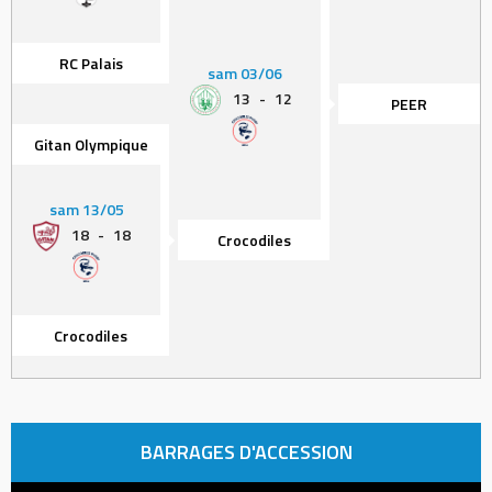
RC Palais
sam 03/06
13
-
12
PEER
Gitan Olympique
sam 13/05
18
-
18
Crocodiles
Crocodiles
BARRAGES D'ACCESSION