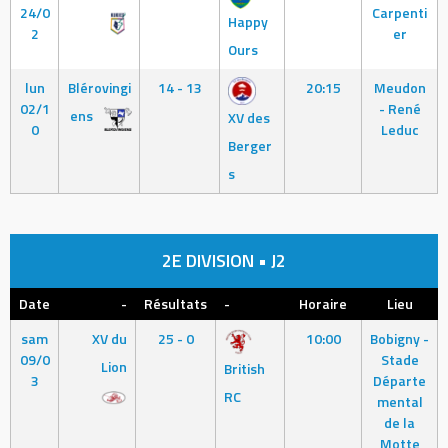
24/0
Carpenti
Happy
2
er
Ours
lun
Blérovingi
14 - 13
20:15
Meudon
02/1
- René
ens
XV des
0
Leduc
Berger
s
2E DIVISION • J2
Date
-
Résultats
-
Horaire
Lieu
sam
XV du
25 - 0
10:00
Bobigny -
09/0
Stade
Lion
British
3
Départe
RC
mental
de la
Motte