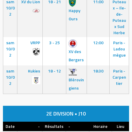
sam
XV du Lion
18 - 21
11:00
Puteau
10/0
x – Ile-
Happy
2
de-
Ours
Puteau
x Sud
Herbe
sam
VRPP
3 - 25
12:00
Paris -
10/0
Ladou
XV des
2
mègue
Bergers
sam
Kukies
18 - 12
18:30
Paris -
10/0
Carpen
Blérovin
2
tier
giens
2E DIVISION • J10
Date
-
Résultats
-
Horaire
Lieu