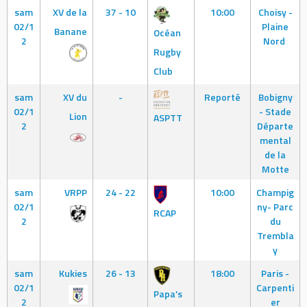
sam
XV de la
37 - 10
10:00
Choisy -
02/1
Plaine
Banane
Océan
2
Nord
Rugby
Club
sam
XV du
-
Reporté
Bobigny
02/1
- Stade
Lion
ASPTT
2
Départe
mental
de la
Motte
sam
VRPP
24 - 22
10:00
Champig
02/1
ny- Parc
RCAP
2
du
Trembla
y
sam
Kukies
26 - 13
18:00
Paris -
02/1
Carpenti
Papa’s
2
er