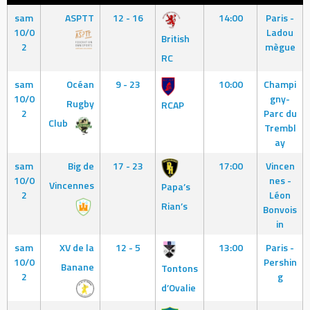
sam
ASPTT
12 - 16
14:00
Paris -
10/0
Ladou
British
2
mègue
RC
sam
Océan
9 - 23
10:00
Champi
10/0
gny-
Rugby
RCAP
2
Parc du
Club
Trembl
ay
sam
Big de
17 - 23
17:00
Vincen
10/0
nes -
Vincennes
Papa’s
2
Léon
Rian’s
Bonvois
in
sam
XV de la
12 - 5
13:00
Paris -
10/0
Pershin
Banane
Tontons
2
g
d’Ovalie