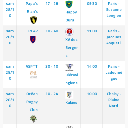
sam
Papa’s
17 - 28
09:30
Paris -
28/1
Suzanne
Rian’s
Happy
0
Lenglen
Ours
sam
RCAP
18 - 40
11:00
Paris -
28/1
Jacques
XV des
0
Anquetil
Berger
s
sam
ASPTT
30 - 10
14:00
Paris -
28/1
Ladoumè
Blérovi
0
gue
ngiens
sam
Océan
10 - 24
10:00
Choisy -
28/1
Plaine
Rugby
Kukies
0
Nord
Club