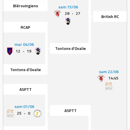
Blérovingiens
sam 15/06
28
-
27
British RC
RCAP
mar 04/06
Tontons d’Ovalie
12
-
19
Tontons d’Ovalie
sam 22/06
14:45
ASPTT
sam 01/06
ASPTT
25
-
0