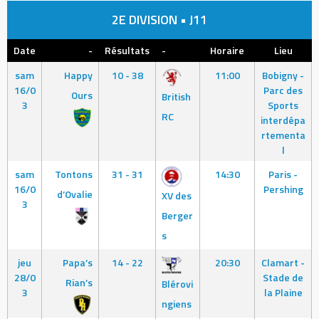
2E DIVISION • J11
Date
-
Résultats
-
Horaire
Lieu
sam
Happy
10 - 38
11:00
Bobigny -
16/0
Parc des
Ours
British
3
Sports
RC
interdépa
rtementa
l
sam
Tontons
31 - 31
14:30
Paris -
16/0
Pershing
d’Ovalie
XV des
3
Berger
s
jeu
Papa’s
14 - 22
20:30
Clamart -
28/0
Stade de
Rian’s
Blérovi
3
la Plaine
ngiens