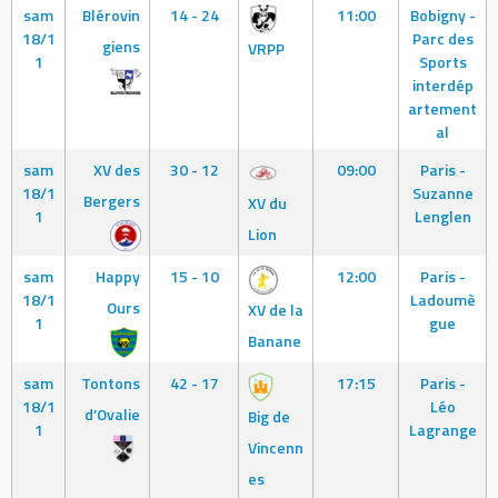
sam
Blérovin
14 - 24
11:00
Bobigny -
18/1
Parc des
giens
VRPP
1
Sports
interdép
artement
al
sam
XV des
30 - 12
09:00
Paris -
18/1
Suzanne
Bergers
XV du
1
Lenglen
Lion
sam
Happy
15 - 10
12:00
Paris -
18/1
Ladoumè
Ours
XV de la
1
gue
Banane
sam
Tontons
42 - 17
17:15
Paris -
18/1
Léo
d’Ovalie
Big de
1
Lagrange
Vincenn
es