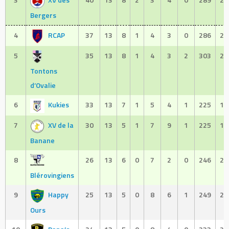
Bergers
4
RCAP
37
13
8
1
4
3
0
286
25
5
35
13
8
1
4
3
2
303
25
Tontons
d’Ovalie
6
Kukies
33
13
7
1
5
4
1
225
18
7
XV de la
30
13
5
1
7
9
1
225
17
Banane
8
26
13
6
0
7
2
0
246
29
Blérovingiens
9
Happy
25
13
5
0
8
6
1
249
28
Ours