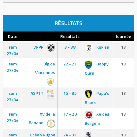
RÉSULTATS
Date
-
Résultats
-
Journée
sam
VRPP
3 - 38
Kukies
13
27/04
sam
Big de
22 - 21
Happy
13
27/04
Vincennes
Ours
sam
ASPTT
15 - 35
Papa’s
13
27/04
Rian’s
sam
XV de la
17 - 20
XV des
13
27/04
Banane
Bergers
sam
Océan Rugby
24 - 31
13