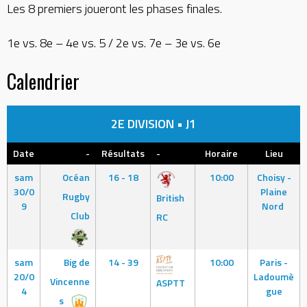
Les 8 premiers joueront les phases finales.
1e vs. 8e – 4e vs. 5 / 2e vs. 7e – 3e vs. 6e
Calendrier
2E DIVISION • J1
Date
-
Résultats
-
Horaire
Lieu
sam
Océan
16 - 18
10:00
Choisy -
30/0
Plaine
Rugby
British
9
Nord
Club
RC
sam
Big de
14 - 39
10:00
Paris -
20/0
Ladoumè
Vincenne
ASPTT
4
gue
s