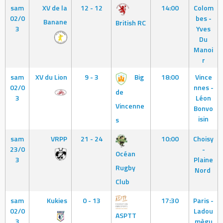
sam
XV de la
12 - 12
14:00
Colom
02/0
bes -
Banane
British RC
3
Yves
Du
Manoi
r
sam
XV du Lion
9 - 3
Big
18:00
Vince
02/0
nnes -
de
3
Léon
Vincenne
Bonvo
isin
s
sam
VRPP
21 - 24
10:00
Choisy
23/0
-
Océan
3
Plaine
Rugby
Nord
Club
sam
Kukies
0 - 13
17:30
Paris -
02/0
Ladou
ASPTT
3
mègu