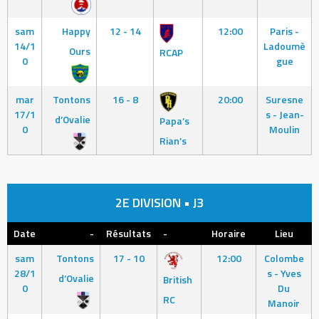
sam
Happy
12 - 14
12:00
Paris -
14/1
Ladoumè
Ours
RCAP
0
gue
mar
Tontons
16 - 8
20:00
Suresne
17/1
s - Jean-
d’Ovalie
Papa’s
0
Moulin
Rian’s
2E DIVISION • J3
Date
-
Résultats
-
Horaire
Lieu
sam
Tontons
17 - 10
12:00
Colombe
28/1
s - Yves
d’Ovalie
British
0
Du
RC
Manoir