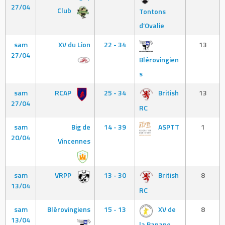
27/04
Club
Tontons
d’Ovalie
sam
XV du Lion
22 - 34
13
27/04
Blérovingien
s
sam
RCAP
25 - 34
British
13
27/04
RC
sam
Big de
14 - 39
ASPTT
1
20/04
Vincennes
sam
VRPP
13 - 30
British
8
13/04
RC
sam
Blérovingiens
15 - 13
XV de
8
13/04
la Banane