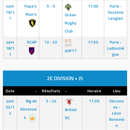
sam
Papa’s
5 - 0
11:00
Paris -
18/1
Suzanne
Rian’s
Océan
1
Lenglen
Rugby
Club
sam
RCAP
13 - 33
17:30
Paris -
18/1
Ladoumè
ASPTT
1
gue
2E DIVISION • J5
Date
-
Résultats
-
Horaire
Lieu
sam
Big de
5 - 24
17:30
Vincenn
02/1
es -
Vincenne
British
2
Léon
s
RC
Bonvoisi
n