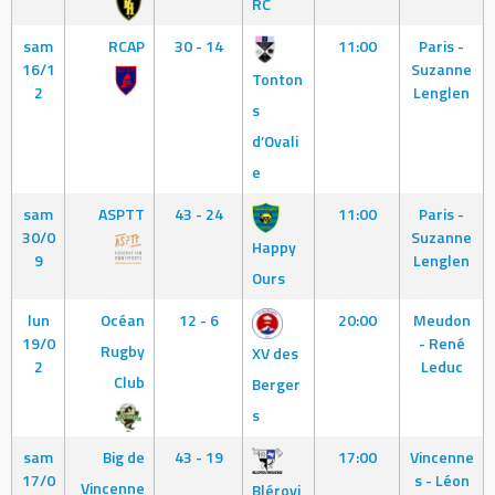
RC
sam
RCAP
30 - 14
11:00
Paris -
16/1
Suzanne
Tonton
2
Lenglen
s
d’Ovali
e
sam
ASPTT
43 - 24
11:00
Paris -
30/0
Suzanne
Happy
9
Lenglen
Ours
lun
Océan
12 - 6
20:00
Meudon
19/0
- René
Rugby
XV des
2
Leduc
Club
Berger
s
sam
Big de
43 - 19
17:00
Vincenne
17/0
s - Léon
Vincenne
Blérovi