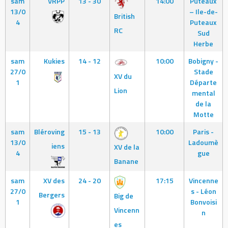
sam
VRPP
13 - 30
14:00
Puteaux
13/0
– Ile-de-
British
4
Puteaux
RC
Sud
Herbe
sam
Kukies
14 - 12
10:00
Bobigny -
27/0
Stade
XV du
1
Départe
Lion
mental
de la
Motte
sam
Bléroving
15 - 13
10:00
Paris -
13/0
Ladoumè
iens
XV de la
4
gue
Banane
sam
XV des
24 - 20
17:15
Vincenne
27/0
s - Léon
Bergers
Big de
1
Bonvoisi
Vincenn
n
es