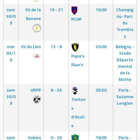
sam
XV de la
19 - 21
10:00
Champig
30/0
ny- Parc
Banane
RCAP
9
du
Trembla
y
mar
XV du Lion
13 - 8
20:00
Bobigny -
03/1
Stade
Papa’s
0
Départe
Rian’s
mental
de la
Motte
sam
VRPP
8 - 34
09:30
Paris -
30/0
Suzanne
Tonton
9
Lenglen
s
d’Ovali
e
sam
Kukies
0 - 20
18:00
Paris -