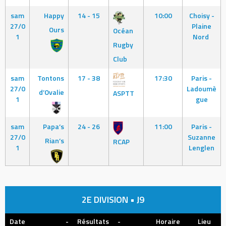
sam
Happy
14 - 15
10:00
Choisy -
27/0
Plaine
Ours
Océan
1
Nord
Rugby
Club
sam
Tontons
17 - 38
17:30
Paris -
27/0
Ladoumè
d’Ovalie
ASPTT
1
gue
sam
Papa’s
24 - 26
11:00
Paris -
27/0
Suzanne
Rian’s
RCAP
1
Lenglen
2E DIVISION • J9
Date
-
Résultats
-
Horaire
Lieu