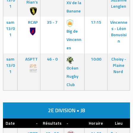
Rian’s
XV de la
1
Lenglen
Banane
sam
RCAP
35 - 7
17:15
Vincenne
13/0
s - Léon
Big de
1
Bonvoisi
Vincenn
n
es
sam
ASPTT
46 - 0
10:00
Choisy -
13/0
Plaine
Océan
1
Nord
Rugby
Club
2E DIVISION • J8
Date
-
Résultats
-
Horaire
Lieu