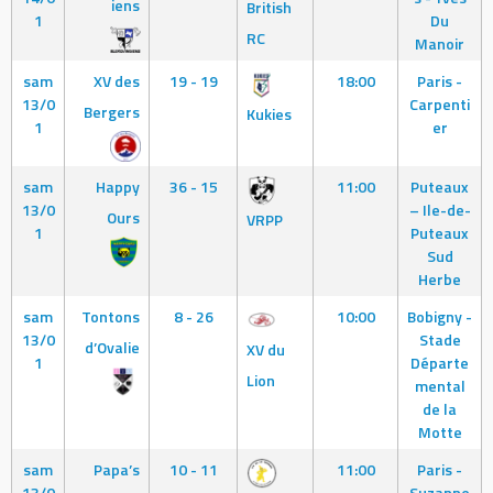
iens
British
1
Du
RC
Manoir
sam
XV des
19 - 19
18:00
Paris -
13/0
Carpenti
Bergers
Kukies
1
er
sam
Happy
36 - 15
11:00
Puteaux
13/0
– Ile-de-
Ours
VRPP
1
Puteaux
Sud
Herbe
sam
Tontons
8 - 26
10:00
Bobigny -
13/0
Stade
d’Ovalie
XV du
1
Départe
Lion
mental
de la
Motte
sam
Papa’s
10 - 11
11:00
Paris -
13/0
Suzanne