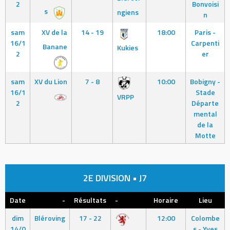
2
Bonvoisi
s
ngiens
n
sam
XV de la
14 - 19
18:00
Paris -
16/1
Carpenti
Banane
Kukies
2
er
sam
XV du Lion
7 - 8
10:00
Bobigny -
16/1
Stade
VRPP
2
Départe
mental
de la
Motte
2E DIVISION • J7
Date
-
Résultats
-
Horaire
Lieu
dim
Bléroving
17 - 22
12:00
Colombe
14/0
s - Yves