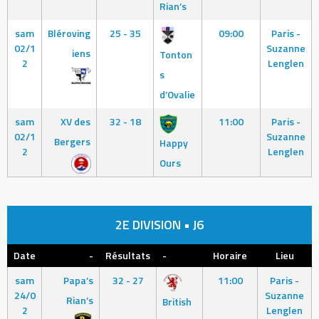
Rian’s
sam
Bléroving
25 - 35
09:00
Paris -
02/1
Suzanne
iens
Tonton
2
Lenglen
s
d’Ovalie
sam
XV des
32 - 18
11:00
Paris -
02/1
Suzanne
Bergers
Happy
2
Lenglen
Ours
2E DIVISION • J6
Date
-
Résultats
-
Horaire
Lieu
sam
Papa’s
32 - 27
11:00
Paris -
24/0
Suzanne
Rian’s
British
2
Lenglen