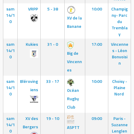
sam
VRPP
5 - 38
10:00
Champig
14/1
ny- Parc
XV de la
0
du
Banane
Trembla
y
sam
Kukies
31 - 0
17:00
Vincenne
14/1
s - Léon
Big de
0
Bonvoisi
Vincenn
n
es
sam
Bléroving
33 - 17
10:00
Choisy -
14/1
Plaine
iens
Océan
0
Nord
Rugby
Club
sam
XV des
19 - 10
09:00
Paris -
14/1
Suzanne
Bergers
ASPTT
0
Lenglen