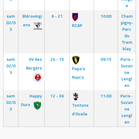
e
sam
Blérovingi
6 - 21
10:00
Cham
02/0
pigny-
ens
RCAP
3
Parc
du
Trem
blay
sam
XV des
24 - 15
09:15
Paris -
02/0
Suzan
Bergers
Papa’s
3
ne
Rian’s
Lengl
en
sam
Happy
12 - 36
11:00
Paris -
02/0
Suzan
Ours
Tontons
3
ne
d’Ovalie
Lengl
en