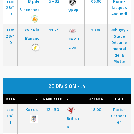
sam
Big de
5 - 32
09:00
Paris -
28/1
Jacques
Vincennes
VRPP
0
Anquetil
sam
XV de la
11 - 5
10:00
Bobigny -
28/1
Stade
Banane
XV du
0
Départe
Lion
mental
de la
Motte
2E DIVISION • J4
Date
-
Résultats
-
Horaire
Lieu
sam
Kukies
12 - 30
18:00
Paris -
18/1
Carpenti
British
1
er
RC