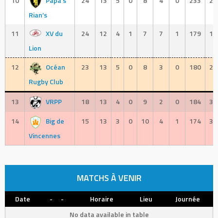
10
Papa’s
24
13
5
0
8
4
0
233
24
Rian’s
11
XV du
24
12
4
1
7
7
1
179
17
Lion
12
Océan
23
13
5
0
8
3
0
180
28
Rugby Club
13
VRPP
18
13
4
0
9
2
0
184
33
14
Big de
15
13
3
0
10
4
1
174
32
Vincennes
MATCHS À VENIR
Date
-
-
Horaire
Lieu
Journée
No data available in table