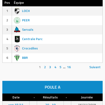
Pos
Équipe
1
LOCH
2
PEER
3
Servals
4
Centrale Parc
5
Crocodiles
6
BBR
1
2
3
4
5
…
16
Suivant
POULE A
Date
-
Résultats
-
Journée
ven 15/11
20 - 10
16/11/2019