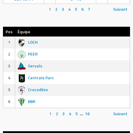
1
2
3
4
5
6
7
Suivant
Pos
Équipe
1
LOCH
2
PEER
3
Servals
4
Centrale Parc
5
Crocodiles
6
BBR
1
2
3
4
5
…
16
Suivant