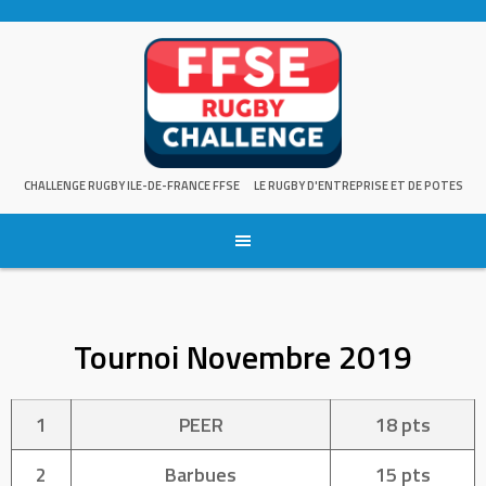
Skip
to
content
CHALLENGE RUGBY ILE-DE-FRANCE FFSE
LE RUGBY D'ENTREPRISE ET DE POTES
Tournoi Novembre 2019
1
PEER
18 pts
2
Barbues
15 pts