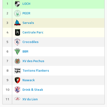
1
LOCH
2
PEER
3
Servals
4
Centrale Parc
5
Crocodiles
6
BBR
7
XV des Pechus
8
Tontons Flankers
9
Nawack
10
Drink & Steak
11
XV du Lion