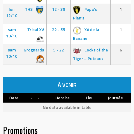
lun
THS
12 - 39
Papa’s
1
12/10
Rian’s
sam
Tribal XV
22 - 55
XV de la
1
10/10
Banane
sam
Grognards
5 - 22
Cocks of the
6
10/10
Tiger – Puteaux
À VENIR
Date
-
-
Horaire
Lieu
Journée
No data available in table
Promotions