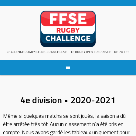
Skip
to
content
CHALLENGE RUGBY ILE-DE-FRANCE FFSE
LE RUGBY D'ENTREPRISE ET DE POTES
4e division • 2020-2021
Même si quelques matchs se sont joués, la saison a dû
être arrêtée très tôt. Aucun classement n’a été pris en
compte. Nous avons gardé les tableaux uniquement pour