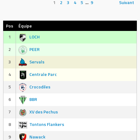
1
2
3
4
5
…
9
Suivant
Pos
Équipe
1
LOCH
2
PEER
3
Servals
4
Centrale Parc
5
Crocodiles
6
BBR
7
XV des Pechus
8
Tontons Flankers
9
Nawack