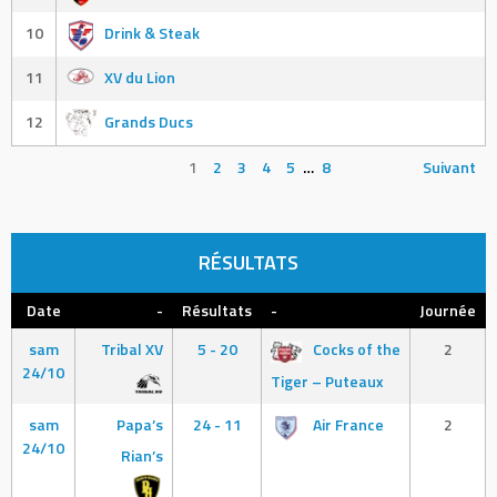
10
Drink & Steak
11
XV du Lion
12
Grands Ducs
1
2
3
4
5
…
8
Suivant
RÉSULTATS
Date
-
Résultats
-
Journée
sam
Tribal XV
5 - 20
Cocks of the
2
24/10
Tiger – Puteaux
sam
Papa’s
24 - 11
Air France
2
24/10
Rian’s