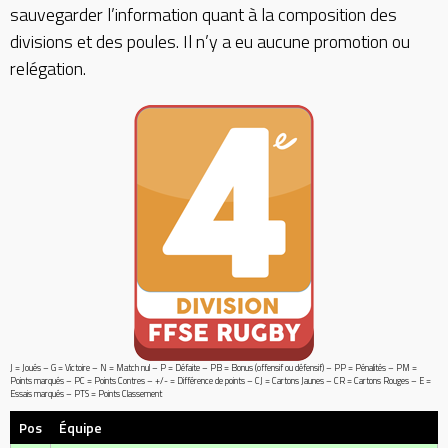
sauvegarder l’information quant à la composition des
divisions et des poules. Il n’y a eu aucune promotion ou
relégation.
J = Joués – G = Victoire – N = Match nul – P = Défaite – PB = Bonus (offensif ou défensif) – PP = Pénalités – PM =
Points marqués – PC = Points Contres – +/- = Différence de points – CJ = Cartons Jaunes – CR = Cartons Rouges – E =
Essais marqués – PTS = Points Classement
Pos
Équipe